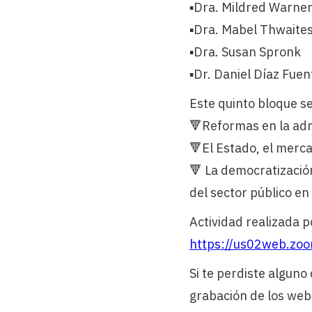
▪️Dra. Mildred Warne
▪️Dra. Mabel Thwaite
▪️Dra. Susan Spronk
▪️Dr. Daniel Díaz Fuen
Este quinto bloque s
🔻Reformas en la adm
🔻El Estado, el merca
🔻 La democratización
del sector público e
Actividad realizada po
https://us02web.zo
Si te perdiste alguno
grabación de los web