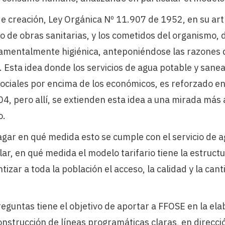
e creación, Ley Orgánica Nº 11.907 de 1952, en su artí
io de obras sanitarias, y los cometidos del organismo
amentalmente higiénica, anteponiéndose las razones d
 Esta idea donde los servicios de agua potable y san
sociales por encima de los económicos, es reforzado e
04, pero allí, se extienden esta idea a una mirada más
o.
agar en qué medida esto se cumple con el servicio de 
ar, en qué medida el modelo tarifario tiene la estructur
izar a toda la población el acceso, la calidad y la can
eguntas tiene el objetivo de aportar a FFOSE en la el
onstrucción de líneas programáticas claras, en direcci