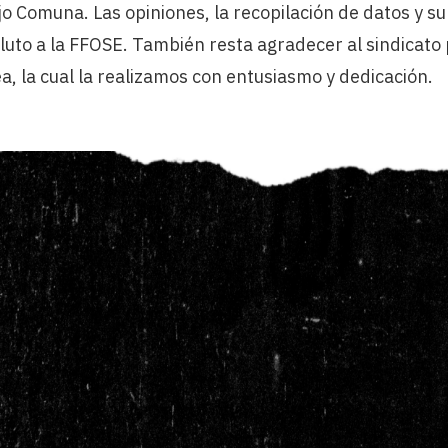
o Comuna. Las opiniones, la recopilación de datos y su
to a la FFOSE. También resta agradecer al sindicato
a, la cual la realizamos con entusiasmo y dedicación.