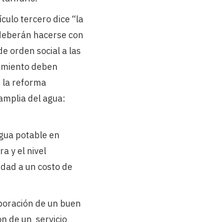
culo tercero dice “la
, deberán hacerse con
e orden social a las
eamiento deben
n la reforma
 amplia del agua:
agua potable en
a y el nivel
tidad a un costo de
aboración de un buen
ón de un servicio