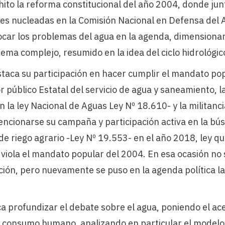
hito la reforma constitucional del año 2004, donde jun
es nucleadas en la Comisión Nacional en Defensa del A
car los problemas del agua en la agenda, dimensiona
ema complejo, resumido en la idea del ciclo hidrológic
taca su participación en hacer cumplir el mandato pop
 público Estatal del servicio de agua y saneamiento, 
n la ley Nacional de Aguas Ley Nº 18.610- y la militanci
cionarse su campaña y participación activa en la bú
de riego agrario -Ley Nº 19.553- en el año 2018, ley q
viola el mandato popular del 2004. En esa ocasión no s
ción, pero nuevamente se puso en la agenda política la
 profundizar el debate sobre el agua, poniendo el ace
 consumo humano, analizando en particular el modelo t