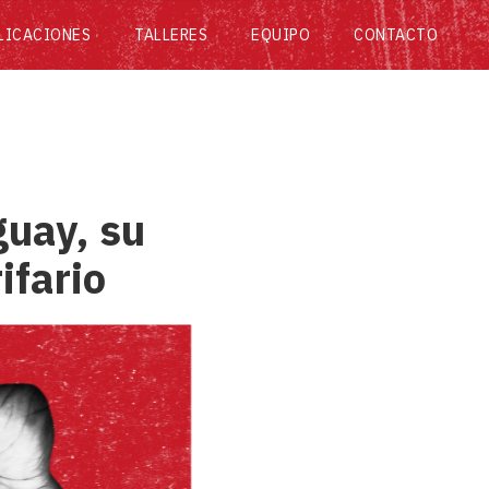
LICACIONES
TALLERES
EQUIPO
CONTACTO
guay, su
ifario