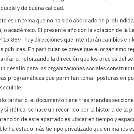
equible y de buena calidad.
e es un tema que no ha sido abordado en profundidad 
te, o académico. El presente año con la votación de la 
° 19.889- hay direcciones que intentarán cambios en l
s públicas. En particular se prevé que el organismo re
rifario, reforzando la dirección que los precios del ser
 un desafío para las organizaciones sociales construir 
eas programáticas que permitan tomar posturas en pos
asequible.
lo tarifario, el documento tiene tres grandes seccione
intética, se hace un recorrido por la historia de la pr
ntención de este apartado es ubicar en tiempo y espacio
able ha estado más tiempo privatizado que en manos est