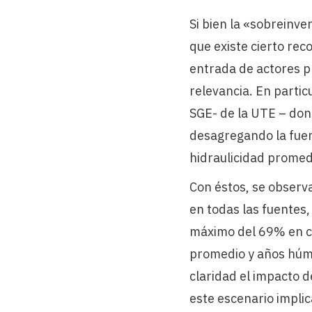
Si bien la «sobreinver
que existe cierto rec
entrada de actores p
relevancia. En partic
SGE- de la UTE – don
desagregando la fuen
hidraulicidad promed
Con éstos, se observ
en todas las fuentes,
máximo del 69% en ca
promedio y años húme
claridad el impacto d
este escenario impli