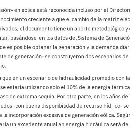
sión» en eólica está reconocida incluso por el Directori
onocimiento creciente a que el cambio de la matríz eléct
rivados, el documento tiene un aporte metodológico y
ular, basándose en los datos del Sistema de Generació
de es posible obtener la generación y la demanda diar
te de generación- se construyeron dos escenarios de a
io.
a que en un escenario de hidraulicidad promedio con la
 se estaría utilizando solo el 10% de la energía térmica
so de extrema sequía. Por otra parte, en los años de 
dos -con buena disponibilidad de recurso hídrico- se
e la incorporación excesiva de generación eólica. Segú
caría un excedente anual en energía hidráulica será d